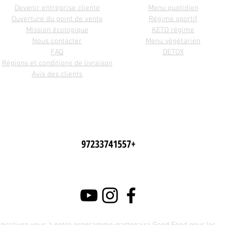
Devenir entreprise cliente
Menu quotidien
Ouverture du point de vente
Régime sportif
Mission écologique
KETO régime
Nous contacter
Menu végétarien
FAQ
DETOX
Régions et conditions de livraison
Avis des clients
+97233741557