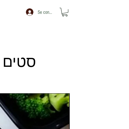
Se connecter
סטים ש
מ
לרדת במשקל עד 7 ק"ג