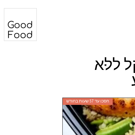
ל ללא
חסכו עד 57 שעות בחודש