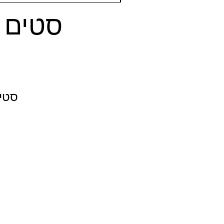
סטים ש
מ
סטים