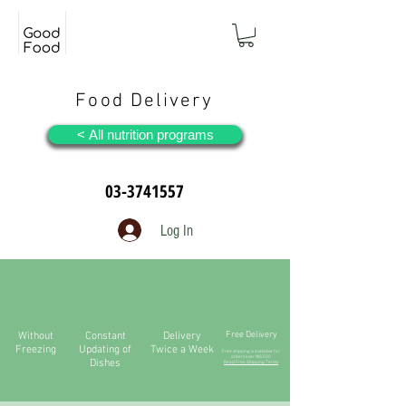
Food Delivery
All nutrition programs >
03-3741557
Log In
Free Delivery
Without
Constant
Delivery
Freezing
Updating of
Twice a Week
Free shipping is available f
or
orders over NIS 500
Dishes
Read Free Shipping Terms