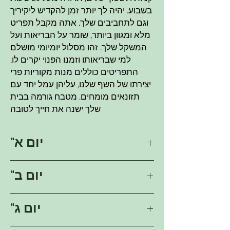
בשבוע. יהיה לך יותר זמן להקדיש ליקיריך
וגם לתחביבים שלך. אתה מקבל תפריט
מלא ומגוון ביותר, שומר על הבריאות ועל
המשקל שלך. זהו מסלול יומיומי מושלם
למי שבריאותו וזמנו הפנוי יקרים לו.
התפריטים כוללים מנות מקוריות פרי
יצירתו של השף שלנו, עליהן עמל יחד עם
תזונאים מומחים. מטבח גורמה בבית
שלך ישנה את חייך לטובה
"יום א
דוגמה לתפריט יומי
"יום ב
ארוחת בוקר
חביתה, ירקות טריים
בראנצ
דוגמה לתפריט יומי
"יום ג
פירות העונה
ארוחת בוקר
ארוחת צהריים
תבשיל גבינת קוטג' עם שזיפים מיובשים