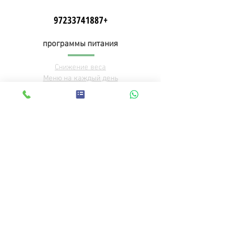
+97233741887
программы питания
Снижение веса
Меню на каждый день
Спортивное питание
КЕТО диета
Вегетарианское меню
DETOX меню
Все программы питания
наш сервис
О нас
Стать корпоративным клиентам
Открыть точку продаж
Забота о природе
Связаться с нами