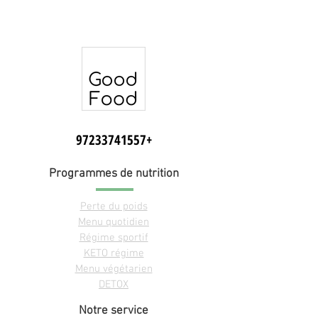
+97233741557
Programmes de nutrition
Perte du poids
Menu quotidien
Régime sportif
KETO régime
Menu végétarien
DETOX
Notre service