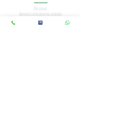
De nous
Devenir entreprise cliente
Ouverture du point de vente
Mission écologique
Nous contacter
FAQ
Régions et conditions de livraison
Avis des clients
© 2019 Good Food
Inscrivez-vous à notre programme-
partenaire Good Food pour les master-web et
les blogueurs
בהזמנת אוכל אני מסכים לתנאי החוזה
תנאי ביטול התקשרות והחזר כספים (GOOD
FOOD)